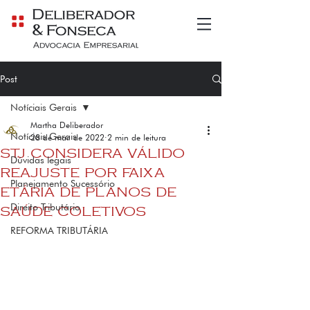
Post
Notíciais Gerais
Martha Deliberador
Notíciais Gerais
28 de mar. de 2022
2 min de leitura
STJ CONSIDERA VÁLIDO
Dúvidas legais
REAJUSTE POR FAIXA
Planejamento Sucessório
ETÁRIA DE PLANOS DE
Direito Tributário
SAÚDE COLETIVOS
REFORMA TRIBUTÁRIA