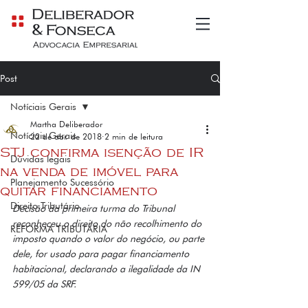
Post
Notíciais Gerais
Martha Deliberador
Notíciais Gerais
22 de abr. de 2018
2 min de leitura
STJ confirma isenção de IR
Dúvidas legais
na venda de imóvel para
Planejamento Sucessório
quitar financiamento
Direito Tributário
Decisão da primeira turma do Tribunal 
reconheceu o direito do não recolhimento do 
REFORMA TRIBUTÁRIA
imposto quando o valor do negócio, ou parte 
dele, for usado para pagar financiamento 
habitacional, declarando a ilegalidade da IN 
599/05 da SRF. 