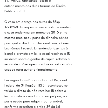
11.196/05, unificando, assim o 
entendimento das duas turmas de Direito 
Público do STJ. 
O caso em apreço nos autos do REsp 
1668268 diz respeito a um casal que vendeu 
a casa onde vivia em março de 2015 e, no 
mesmo mês, usou parte do dinheiro obtido 
para quitar dívida habitacional com a Caixa 
Econômica Federal. Entendendo fazer jus à 
isenção prevista em lei, o casal recolheu o IR 
incidente sobre o ganho de capital relativo à 
venda de imóvel apenas sobre os valores não 
usados para quitar o financiamento. 
Em segunda instância, o Tribunal Regional 
Federal da 3ª Região (TRF3) reconheceu ser 
válido o direito de não recolher IR sobre o 
lucro obtido na venda da casa própria, na 
parte usada para adquirir outro imóvel, 
conforme preceitua o artigo 39 da Lei 