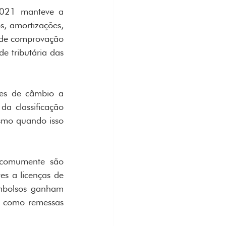
2021 manteve a 
s, amortizações, 
m de comprovação 
 tributária das 
res de câmbio a 
a classificação 
smo quando isso 
 comumente são 
s a licenças de 
embolsos ganham 
e como remessas 