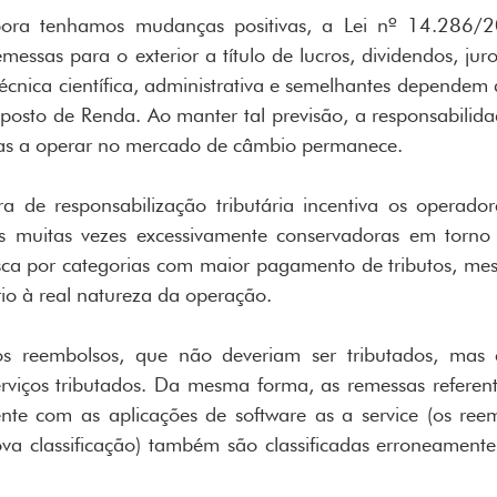
bora tenhamos mudanças positivas, a Lei nº 14.286/
messas para o exterior a título de lucros, dividendos, juro
a técnica científica, administrativa e semelhantes depende
sto de Renda. Ao manter tal previsão, a responsabilidade
adas a operar no mercado de câmbio permanece.
a de responsabilização tributária incentiva os operado
s muitas vezes excessivamente conservadoras em torno d
sca por categorias com maior pagamento de tributos, me
io à real natureza da operação.
os reembolsos, que não deveriam ser tributados, mas
erviços tributados. Da mesma forma, as remessas referente
ente com as aplicações de software as a service (os re
va classificação) também são classificadas erroneament