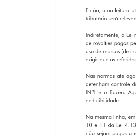
Então, uma leitura a
tributário será relevan
Indiretamente, a Lei
de royalties pagos pe
uso de marcas (de ind
exigir que os referid
Nas normas até agor
detenham controle dir
INPI e o Bacen. Ago
dedutibilidade.
Na mesma linha, em 
10 e 11 da Lei 4.13
não sejam pagos a e