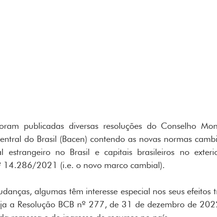
ram publicadas diversas resoluções do Conselho Mone
tral do Brasil (Bacen) contendo as novas normas cambiai
al estrangeiro no Brasil e capitais brasileiros no exter
º 14.286/2021 (i.e. o novo marco cambial).
danças, algumas têm interesse especial nos seus efeitos tri
eja a Resolução BCB nº 277, de 31 de dezembro de 2022,