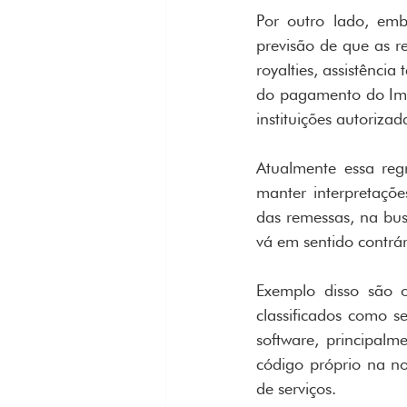
Por outro lado, em
previsão de que as re
royalties, assistênci
do pagamento do Impo
instituições autoriz
Atualmente essa regr
manter interpretaçõe
das remessas, na bu
vá em sentido contrár
Exemplo disso são 
classificados como s
software, principalm
código próprio na no
de serviços.