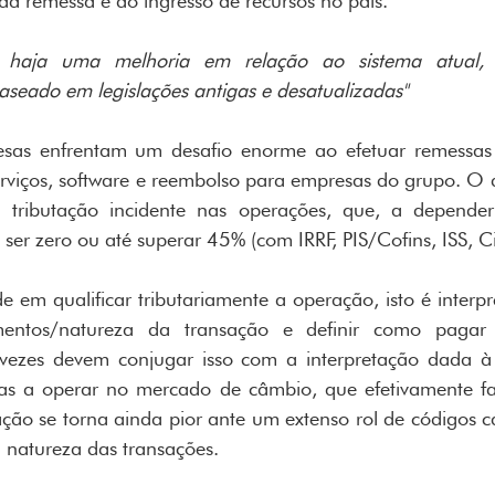
a remessa e do ingresso de recursos no país.
e haja uma melhoria em relação ao sistema atual, 
aseado em legislações antigas e desatualizadas"
sas enfrentam um desafio enorme ao efetuar remessas pa
erviços, software e reembolso para empresas do grupo. O d
tributação incidente nas operações, que, a depender
er zero ou até superar 45% (com IRRF, PIS/Cofins, ISS, C
em qualificar tributariamente a operação, isto é interpre
mentos/natureza da transação e definir como pagar o
s vezes devem conjugar isso com a interpretação dada à
adas a operar no mercado de câmbio, que efetivamente f
ação se torna ainda pior ante um extenso rol de códigos 
 natureza das transações.