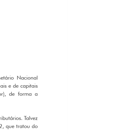
tário Nacional 
s e de capitais 
ior), de forma a 
butários. Talvez 
 que tratou do 