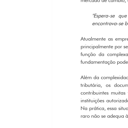
mercado de câmbio, d
"Espera-se qu
encontrava-se b
Atualmente as empre
principalmente por s
função da complexa 
fundamentação pode s
Além da complexidade 
tributária, os docu
contribuintes muita
instituições autoriz
Na prática, essa situ
raro não se adequa à