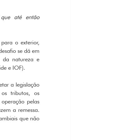
que até então 
ra o exterior, 
esafio se dá em 
 da natureza e 
ide e IOF).
tar a legislação 
s tributos, os 
 operação pelas 
azem a remessa. 
cambiais que não 