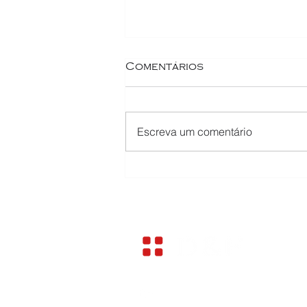
Comentários
Escreva um comentário
Comodato de imóvel da
holding ao sócio será
tributado? Entenda os
efeitos do IBS e da CBS
contato@deliberador.co