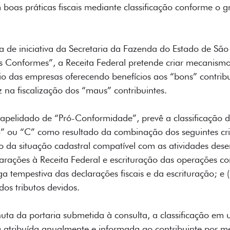
oas práticas fiscais mediante classificação conforme o gr
 de iniciativa da Secretaria da Fazenda do Estado de São
Conformes”, a Receita Federal pretende criar mecanismos
rio das empresas oferecendo benefícios aos “bons” contribu
 na fiscalização dos “maus” contribuintes.
apelidado de “Pró-Conformidade”, prevê a classificação do
B” ou “C” como resultado da combinação dos seguintes crité
 da situação cadastral compatível com as atividades desenv
arações à Receita Federal e escrituração das operações co
ega tempestiva das declarações fiscais e da escrituração; e
dos tributos devidos.
ta da portaria submetida à consulta, a classificação em
á atribuída anualmente e informada ao contribuinte por m