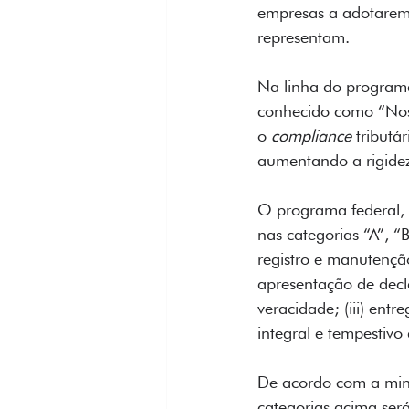
empresas a adotarem b
representam.
Na linha do programa
conhecido como “Nos 
o 
compliance
 tributá
aumentando a rigidez
O programa federal, 
nas categorias “A”, “
registro e manutenção
apresentação de decl
veracidade; (iii) entr
integral e tempestivo 
De acordo com a minu
categorias acima ser