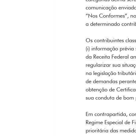
comunicação enviada 
“Nos Conformes”, nos 
a determinado contri
Os contribuintes class
(i) informação prévia
da Receita Federal an
regularizar sua situa
na legislação tributári
de demandas perante a 
obtenção de Certifica
sua conduta de bom 
Em contrapartida, cont
Regime Especial de F
prioritária das medid