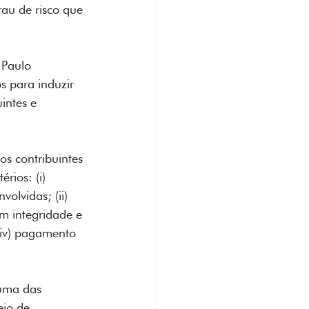
au de risco que 
 Paulo 
 para induzir 
intes e 
s contribuintes 
rios: (i) 
olvidas; (ii) 
m integridade e 
 (iv) pagamento 
 uma das 
eio de 