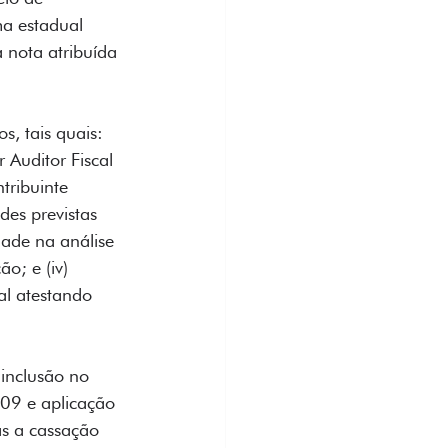
a estadual 
 nota atribuída 
s, tais quais: 
 Auditor Fiscal 
tribuinte 
es previstas 
idade na análise 
o; e (iv) 
al atestando 
 inclusão no 
/09 e aplicação 
as a cassação 