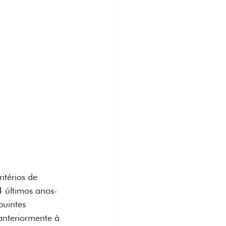
itérios de 
4 últimos anos-
buintes 
anteriormente à 