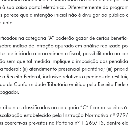
à sua caixa postal eletrônica. Diferentemente do program
parece que a intenção inicial não é divulgar ao público a
buinte.
ificados na categoria “A” poderão gozar de certos benefício
 sobre indício de infração apurado em análise realizada por
tes de iniciado o procedimento fiscal, possibilitando ao con
ção sem que tal medida implique a imposição das penalidad
a federal; (ii) atendimento presencial prioritário; (iii) prior
Receita Federal, inclusive relativas a pedidos de restituiçã
do de Conformidade Tributária emitido pela Receita Feder
pagador.
ribuintes classificados na categoria “C” ficarão sujeitos à
iscalização estabelecido pela Instrução Normativa nº 979
as coercitivas previstas na Portaria nº 1.265/15, dentre el